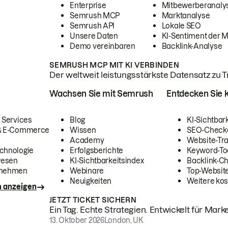
Enterprise
Mitbewerberanaly
Semrush MCP
Marktanalyse
Semrush API
Lokale SEO
Unsere Daten
KI-Sentiment der 
Demo vereinbaren
Backlink-Analyse
SEMRUSH MCP MIT KI VERBINDEN
Der weltweit leistungsstärkste Datensatz zu Tra
Wachsen Sie mit Semrush
Entdecken Sie k
 Services
Blog
KI-Sichtbar
 & E-Commerce
Wissen
SEO-Check
Academy
Website-Tra
chnologie
Erfolgsberichte
Keyword-To
wesen
KI-Sichtbarkeitsindex
Backlink-C
rnehmen
Webinare
Top-Website
Neuigkeiten
Weitere kos
n anzeigen
JETZT TICKET SICHERN
Ein Tag. Echte Strategien. Entwickelt für Marke
13. Oktober 2026
London, UK