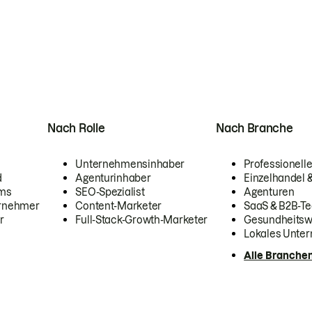
Nach Rolle
Nach Branche
Unternehmensinhaber
Professionelle
d
Agenturinhaber
Einzelhandel
ams
SEO-Spezialist
Agenturen
ernehmer
Content-Marketer
SaaS & B2B-Te
r
Full-Stack-Growth-Marketer
Gesundheits
Lokales Unte
Alle Branche