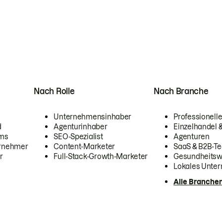
Nach Rolle
Nach Branche
Unternehmensinhaber
Professionelle
d
Agenturinhaber
Einzelhandel
ams
SEO-Spezialist
Agenturen
ernehmer
Content-Marketer
SaaS & B2B-Te
r
Full-Stack-Growth-Marketer
Gesundheits
Lokales Unte
Alle Branche