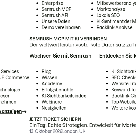
Enterprise
Mitbewerberanaly
Semrush MCP
Marktanalyse
Semrush API
Lokale SEO
Unsere Daten
KI-Sentiment der 
Demo vereinbaren
Backlink-Analyse
SEMRUSH MCP MIT KI VERBINDEN
Der weltweit leistungsstärkste Datensatz zu Tra
Wachsen Sie mit Semrush
Entdecken Sie k
 Services
Blog
KI-Sichtbar
 & E-Commerce
Wissen
SEO-Check
Academy
Website-Tra
chnologie
Erfolgsberichte
Keyword-To
wesen
KI-Sichtbarkeitsindex
Backlink-C
rnehmen
Webinare
Top-Website
Neuigkeiten
Weitere kos
n anzeigen
JETZT TICKET SICHERN
Ein Tag. Echte Strategien. Entwickelt für Marke
13. Oktober 2026
London, UK