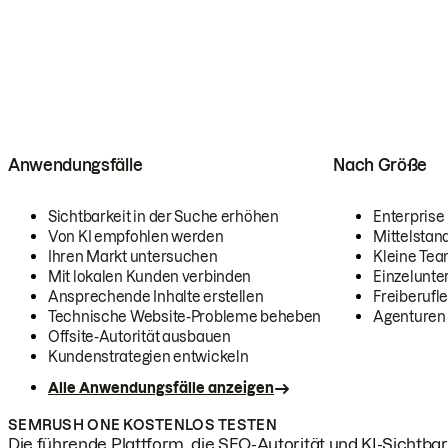
Anwendungsfälle
Nach Größe
Sichtbarkeit in der Suche erhöhen
Enterprise
Von KI empfohlen werden
Mittelstan
Ihren Markt untersuchen
Kleine Te
Mit lokalen Kunden verbinden
Einzelunt
Ansprechende Inhalte erstellen
Freiberufle
Technische Website-Probleme beheben
Agenturen
Offsite-Autorität ausbauen
Kundenstrategien entwickeln
Alle Anwendungsfälle anzeigen
SEMRUSH ONE KOSTENLOS TESTEN
Die führende Plattform, die SEO-Autorität und KI-Sichtbark