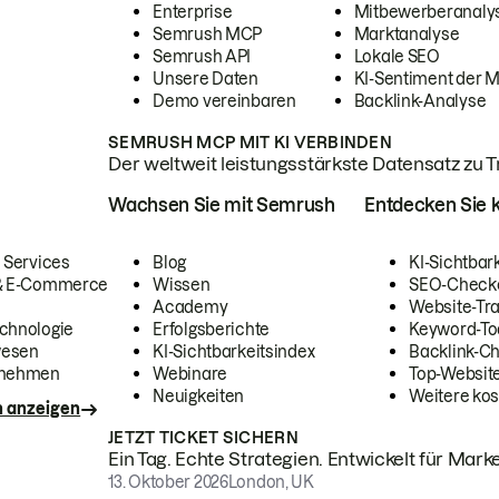
Enterprise
Mitbewerberanaly
Semrush MCP
Marktanalyse
Semrush API
Lokale SEO
Unsere Daten
KI-Sentiment der 
Demo vereinbaren
Backlink-Analyse
SEMRUSH MCP MIT KI VERBINDEN
Der weltweit leistungsstärkste Datensatz zu Tra
Wachsen Sie mit Semrush
Entdecken Sie k
 Services
Blog
KI-Sichtbar
 & E-Commerce
Wissen
SEO-Check
Academy
Website-Tra
chnologie
Erfolgsberichte
Keyword-To
wesen
KI-Sichtbarkeitsindex
Backlink-C
rnehmen
Webinare
Top-Website
Neuigkeiten
Weitere kos
n anzeigen
JETZT TICKET SICHERN
Ein Tag. Echte Strategien. Entwickelt für Marke
13. Oktober 2026
London, UK