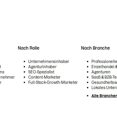
Nach Rolle
Nach Branche
Unternehmensinhaber
Professionelle
d
Agenturinhaber
Einzelhandel
ams
SEO-Spezialist
Agenturen
ernehmer
Content-Marketer
SaaS & B2B-Te
r
Full-Stack-Growth-Marketer
Gesundheits
Lokales Unte
Alle Branche