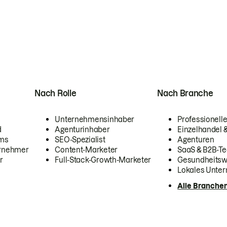
Nach Rolle
Nach Branche
Unternehmensinhaber
Professionelle
d
Agenturinhaber
Einzelhandel
ams
SEO-Spezialist
Agenturen
ernehmer
Content-Marketer
SaaS & B2B-Te
r
Full-Stack-Growth-Marketer
Gesundheits
Lokales Unte
Alle Branche