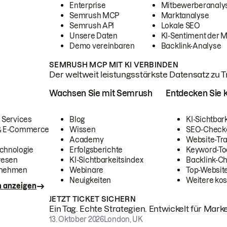
Enterprise
Mitbewerberanaly
Semrush MCP
Marktanalyse
Semrush API
Lokale SEO
Unsere Daten
KI-Sentiment der 
Demo vereinbaren
Backlink-Analyse
SEMRUSH MCP MIT KI VERBINDEN
Der weltweit leistungsstärkste Datensatz zu Tra
Wachsen Sie mit Semrush
Entdecken Sie k
 Services
Blog
KI-Sichtbar
 & E-Commerce
Wissen
SEO-Check
Academy
Website-Tra
chnologie
Erfolgsberichte
Keyword-To
wesen
KI-Sichtbarkeitsindex
Backlink-C
rnehmen
Webinare
Top-Website
Neuigkeiten
Weitere kos
n anzeigen
JETZT TICKET SICHERN
Ein Tag. Echte Strategien. Entwickelt für Marke
13. Oktober 2026
London, UK