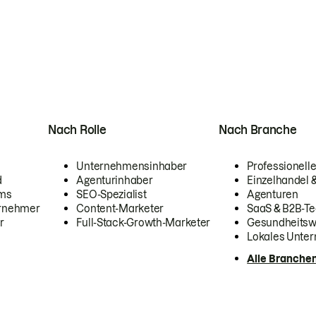
Nach Rolle
Nach Branche
Unternehmensinhaber
Professionelle
d
Agenturinhaber
Einzelhandel
ams
SEO-Spezialist
Agenturen
ernehmer
Content-Marketer
SaaS & B2B-Te
r
Full-Stack-Growth-Marketer
Gesundheits
Lokales Unte
Alle Branche