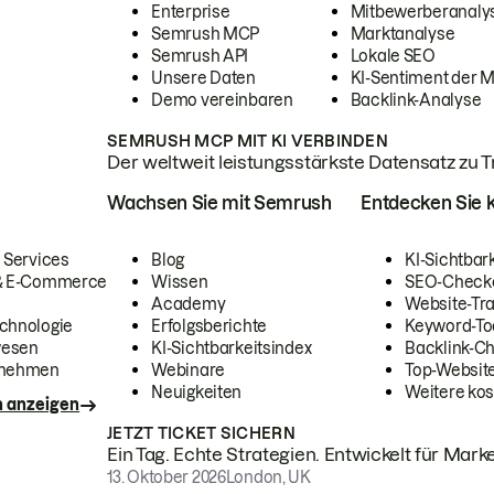
Enterprise
Mitbewerberanaly
Semrush MCP
Marktanalyse
Semrush API
Lokale SEO
Unsere Daten
KI-Sentiment der 
Demo vereinbaren
Backlink-Analyse
SEMRUSH MCP MIT KI VERBINDEN
Der weltweit leistungsstärkste Datensatz zu Tra
Wachsen Sie mit Semrush
Entdecken Sie k
 Services
Blog
KI-Sichtbar
 & E-Commerce
Wissen
SEO-Check
Academy
Website-Tra
chnologie
Erfolgsberichte
Keyword-To
wesen
KI-Sichtbarkeitsindex
Backlink-C
rnehmen
Webinare
Top-Website
Neuigkeiten
Weitere kos
n anzeigen
JETZT TICKET SICHERN
Ein Tag. Echte Strategien. Entwickelt für Marke
13. Oktober 2026
London, UK