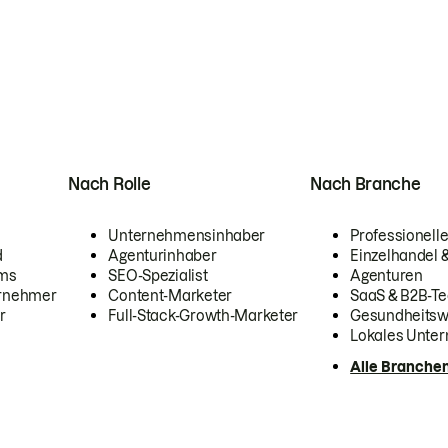
Nach Rolle
Nach Branche
Unternehmensinhaber
Professionelle
d
Agenturinhaber
Einzelhandel
ams
SEO-Spezialist
Agenturen
ernehmer
Content-Marketer
SaaS & B2B-Te
r
Full-Stack-Growth-Marketer
Gesundheits
Lokales Unte
Alle Branche