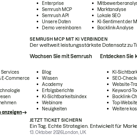
Enterprise
Mitbewerberanaly
Semrush MCP
Marktanalyse
Semrush API
Lokale SEO
Unsere Daten
KI-Sentiment der 
Demo vereinbaren
Backlink-Analyse
SEMRUSH MCP MIT KI VERBINDEN
Der weltweit leistungsstärkste Datensatz zu Tra
Wachsen Sie mit Semrush
Entdecken Sie k
 Services
Blog
KI-Sichtbar
 & E-Commerce
Wissen
SEO-Check
Academy
Website-Tra
chnologie
Erfolgsberichte
Keyword-To
wesen
KI-Sichtbarkeitsindex
Backlink-C
rnehmen
Webinare
Top-Website
Neuigkeiten
Weitere kos
n anzeigen
JETZT TICKET SICHERN
Ein Tag. Echte Strategien. Entwickelt für Marke
13. Oktober 2026
London, UK