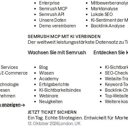
Enterprise
Mitbewerberanaly
Semrush MCP
Marktanalyse
Semrush API
Lokale SEO
Unsere Daten
KI-Sentiment der 
Demo vereinbaren
Backlink-Analyse
SEMRUSH MCP MIT KI VERBINDEN
Der weltweit leistungsstärkste Datensatz zu Tra
Wachsen Sie mit Semrush
Entdecken Sie k
 Services
Blog
KI-Sichtbar
 & E-Commerce
Wissen
SEO-Check
Academy
Website-Tra
chnologie
Erfolgsberichte
Keyword-To
wesen
KI-Sichtbarkeitsindex
Backlink-C
rnehmen
Webinare
Top-Website
Neuigkeiten
Weitere kos
n anzeigen
JETZT TICKET SICHERN
Ein Tag. Echte Strategien. Entwickelt für Marke
13. Oktober 2026
London, UK