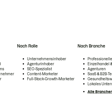
Nach Rolle
Nach Branche
Unternehmensinhaber
Professionelle
d
Agenturinhaber
Einzelhandel
ams
SEO-Spezialist
Agenturen
ernehmer
Content-Marketer
SaaS & B2B-Te
r
Full-Stack-Growth-Marketer
Gesundheits
Lokales Unte
Alle Branche