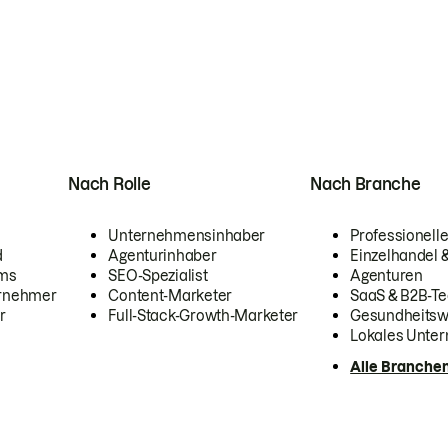
Nach Rolle
Nach Branche
Unternehmensinhaber
Professionelle
d
Agenturinhaber
Einzelhandel
ams
SEO-Spezialist
Agenturen
ernehmer
Content-Marketer
SaaS & B2B-Te
r
Full-Stack-Growth-Marketer
Gesundheits
Lokales Unte
Alle Branche