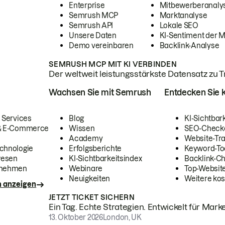
Enterprise
Mitbewerberanaly
Semrush MCP
Marktanalyse
Semrush API
Lokale SEO
Unsere Daten
KI-Sentiment der 
Demo vereinbaren
Backlink-Analyse
SEMRUSH MCP MIT KI VERBINDEN
Der weltweit leistungsstärkste Datensatz zu Tra
Wachsen Sie mit Semrush
Entdecken Sie k
 Services
Blog
KI-Sichtbar
 & E-Commerce
Wissen
SEO-Check
Academy
Website-Tra
chnologie
Erfolgsberichte
Keyword-To
wesen
KI-Sichtbarkeitsindex
Backlink-C
rnehmen
Webinare
Top-Website
Neuigkeiten
Weitere kos
n anzeigen
JETZT TICKET SICHERN
Ein Tag. Echte Strategien. Entwickelt für Marke
13. Oktober 2026
London, UK