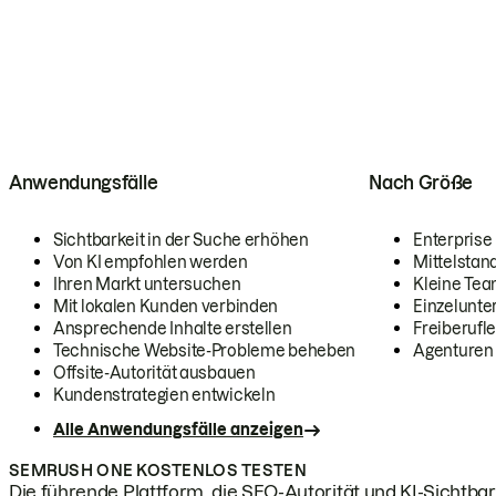
Anwendungsfälle
Nach Größe
Sichtbarkeit in der Suche erhöhen
Enterprise
Von KI empfohlen werden
Mittelstan
Ihren Markt untersuchen
Kleine Te
Mit lokalen Kunden verbinden
Einzelunt
Ansprechende Inhalte erstellen
Freiberufle
Technische Website-Probleme beheben
Agenturen
Offsite-Autorität ausbauen
Kundenstrategien entwickeln
Alle Anwendungsfälle anzeigen
SEMRUSH ONE KOSTENLOS TESTEN
Die führende Plattform, die SEO-Autorität und KI-Sichtbark