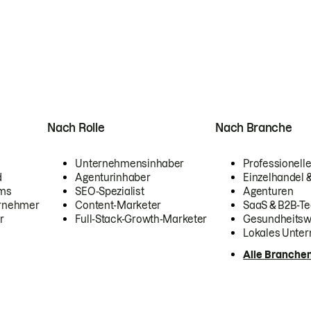
Nach Rolle
Nach Branche
Unternehmensinhaber
Professionelle
d
Agenturinhaber
Einzelhandel
ams
SEO-Spezialist
Agenturen
ernehmer
Content-Marketer
SaaS & B2B-Te
r
Full-Stack-Growth-Marketer
Gesundheits
Lokales Unte
Alle Branche