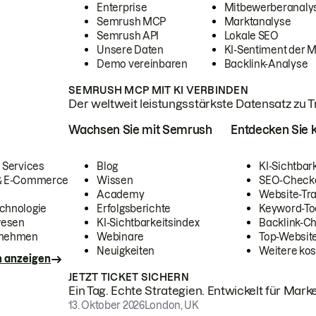
Enterprise
Mitbewerberanaly
Semrush MCP
Marktanalyse
Semrush API
Lokale SEO
Unsere Daten
KI-Sentiment der 
Demo vereinbaren
Backlink-Analyse
SEMRUSH MCP MIT KI VERBINDEN
Der weltweit leistungsstärkste Datensatz zu Tra
Wachsen Sie mit Semrush
Entdecken Sie k
 Services
Blog
KI-Sichtbar
 & E-Commerce
Wissen
SEO-Check
Academy
Website-Tra
chnologie
Erfolgsberichte
Keyword-To
wesen
KI-Sichtbarkeitsindex
Backlink-C
rnehmen
Webinare
Top-Website
Neuigkeiten
Weitere kos
n anzeigen
JETZT TICKET SICHERN
Ein Tag. Echte Strategien. Entwickelt für Marke
13. Oktober 2026
London, UK