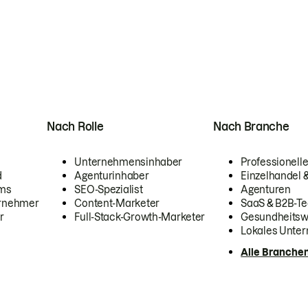
Nach Rolle
Nach Branche
Unternehmensinhaber
Professionelle
d
Agenturinhaber
Einzelhandel
ams
SEO-Spezialist
Agenturen
ernehmer
Content-Marketer
SaaS & B2B-Te
r
Full-Stack-Growth-Marketer
Gesundheits
Lokales Unte
Alle Branche