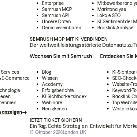
Enterprise
Mitbewerberanaly
Semrush MCP
Marktanalyse
Semrush API
Lokale SEO
Unsere Daten
KI-Sentiment der 
Demo vereinbaren
Backlink-Analyse
SEMRUSH MCP MIT KI VERBINDEN
Der weltweit leistungsstärkste Datensatz zu Tra
Wachsen Sie mit Semrush
Entdecken Sie k
 Services
Blog
KI-Sichtbar
 & E-Commerce
Wissen
SEO-Check
Academy
Website-Tra
chnologie
Erfolgsberichte
Keyword-To
wesen
KI-Sichtbarkeitsindex
Backlink-C
rnehmen
Webinare
Top-Website
Neuigkeiten
Weitere kos
n anzeigen
JETZT TICKET SICHERN
Ein Tag. Echte Strategien. Entwickelt für Marke
13. Oktober 2026
London, UK