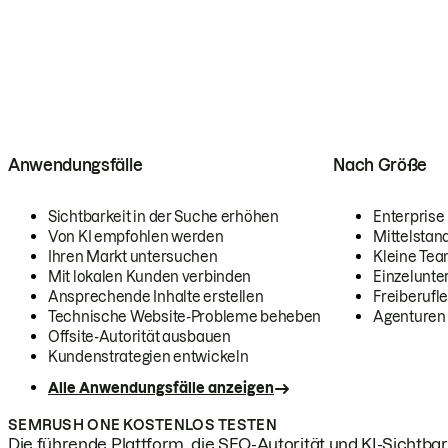
Anwendungsfälle
Nach Größe
Sichtbarkeit in der Suche erhöhen
Enterprise
Von KI empfohlen werden
Mittelstan
Ihren Markt untersuchen
Kleine Te
Mit lokalen Kunden verbinden
Einzelunt
Ansprechende Inhalte erstellen
Freiberufle
Technische Website-Probleme beheben
Agenturen
Offsite-Autorität ausbauen
Kundenstrategien entwickeln
Alle Anwendungsfälle anzeigen
SEMRUSH ONE KOSTENLOS TESTEN
Die führende Plattform, die SEO-Autorität und KI-Sichtbark