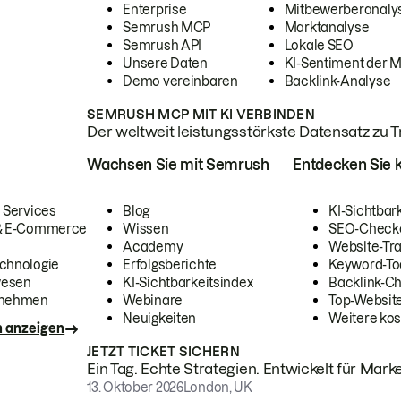
Enterprise
Mitbewerberanaly
Semrush MCP
Marktanalyse
Semrush API
Lokale SEO
Unsere Daten
KI-Sentiment der 
Demo vereinbaren
Backlink-Analyse
SEMRUSH MCP MIT KI VERBINDEN
Der weltweit leistungsstärkste Datensatz zu Tra
Wachsen Sie mit Semrush
Entdecken Sie k
 Services
Blog
KI-Sichtbar
 & E-Commerce
Wissen
SEO-Check
Academy
Website-Tra
chnologie
Erfolgsberichte
Keyword-To
wesen
KI-Sichtbarkeitsindex
Backlink-C
rnehmen
Webinare
Top-Website
Neuigkeiten
Weitere kos
n anzeigen
JETZT TICKET SICHERN
Ein Tag. Echte Strategien. Entwickelt für Marke
13. Oktober 2026
London, UK