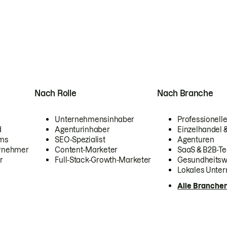
Nach Rolle
Nach Branche
Unternehmensinhaber
Professionelle
d
Agenturinhaber
Einzelhandel
ams
SEO-Spezialist
Agenturen
ernehmer
Content-Marketer
SaaS & B2B-Te
r
Full-Stack-Growth-Marketer
Gesundheits
Lokales Unte
Alle Branche