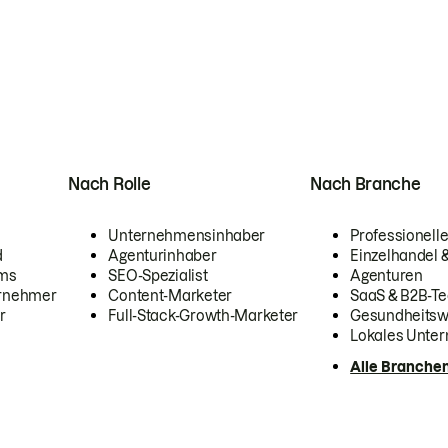
Nach Rolle
Nach Branche
Unternehmensinhaber
Professionelle
d
Agenturinhaber
Einzelhandel
ams
SEO-Spezialist
Agenturen
ernehmer
Content-Marketer
SaaS & B2B-Te
r
Full-Stack-Growth-Marketer
Gesundheits
Lokales Unte
Alle Branche