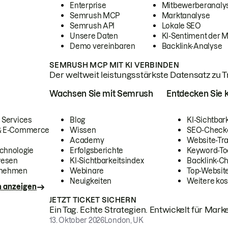
Enterprise
Mitbewerberanaly
Semrush MCP
Marktanalyse
Semrush API
Lokale SEO
Unsere Daten
KI-Sentiment der 
Demo vereinbaren
Backlink-Analyse
SEMRUSH MCP MIT KI VERBINDEN
Der weltweit leistungsstärkste Datensatz zu Tra
Wachsen Sie mit Semrush
Entdecken Sie k
 Services
Blog
KI-Sichtbar
 & E-Commerce
Wissen
SEO-Check
Academy
Website-Tra
chnologie
Erfolgsberichte
Keyword-To
wesen
KI-Sichtbarkeitsindex
Backlink-C
rnehmen
Webinare
Top-Website
Neuigkeiten
Weitere kos
n anzeigen
JETZT TICKET SICHERN
Ein Tag. Echte Strategien. Entwickelt für Marke
13. Oktober 2026
London, UK