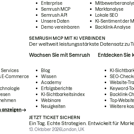
Enterprise
Mitbewerberanaly
Semrush MCP
Marktanalyse
Semrush API
Lokale SEO
Unsere Daten
KI-Sentiment der 
Demo vereinbaren
Backlink-Analyse
SEMRUSH MCP MIT KI VERBINDEN
Der weltweit leistungsstärkste Datensatz zu Tra
Wachsen Sie mit Semrush
Entdecken Sie k
 Services
Blog
KI-Sichtbar
 & E-Commerce
Wissen
SEO-Check
Academy
Website-Tra
chnologie
Erfolgsberichte
Keyword-To
wesen
KI-Sichtbarkeitsindex
Backlink-C
rnehmen
Webinare
Top-Website
Neuigkeiten
Weitere kos
n anzeigen
JETZT TICKET SICHERN
Ein Tag. Echte Strategien. Entwickelt für Marke
13. Oktober 2026
London, UK