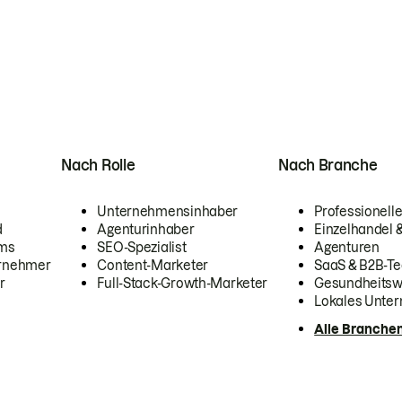
Nach Rolle
Nach Branche
Unternehmensinhaber
Professionelle
d
Agenturinhaber
Einzelhandel
ams
SEO-Spezialist
Agenturen
ernehmer
Content-Marketer
SaaS & B2B-Te
r
Full-Stack-Growth-Marketer
Gesundheits
Lokales Unte
Alle Branche