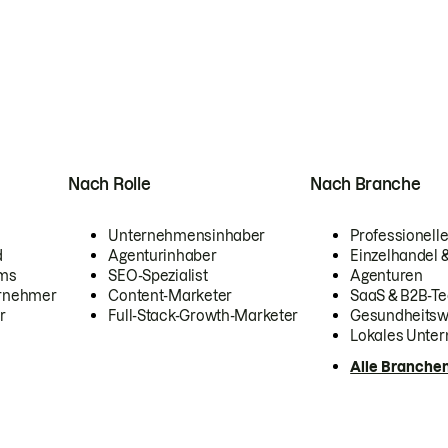
Nach Rolle
Nach Branche
Unternehmensinhaber
Professionelle
d
Agenturinhaber
Einzelhandel
ams
SEO-Spezialist
Agenturen
ernehmer
Content-Marketer
SaaS & B2B-Te
r
Full-Stack-Growth-Marketer
Gesundheits
Lokales Unte
Alle Branche