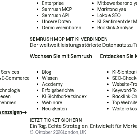
Enterprise
Mitbewerberanaly
Semrush MCP
Marktanalyse
Semrush API
Lokale SEO
Unsere Daten
KI-Sentiment der 
Demo vereinbaren
Backlink-Analyse
SEMRUSH MCP MIT KI VERBINDEN
Der weltweit leistungsstärkste Datensatz zu Tra
Wachsen Sie mit Semrush
Entdecken Sie k
 Services
Blog
KI-Sichtbar
 & E-Commerce
Wissen
SEO-Check
Academy
Website-Tra
chnologie
Erfolgsberichte
Keyword-To
wesen
KI-Sichtbarkeitsindex
Backlink-C
rnehmen
Webinare
Top-Website
Neuigkeiten
Weitere kos
n anzeigen
JETZT TICKET SICHERN
Ein Tag. Echte Strategien. Entwickelt für Marke
13. Oktober 2026
London, UK