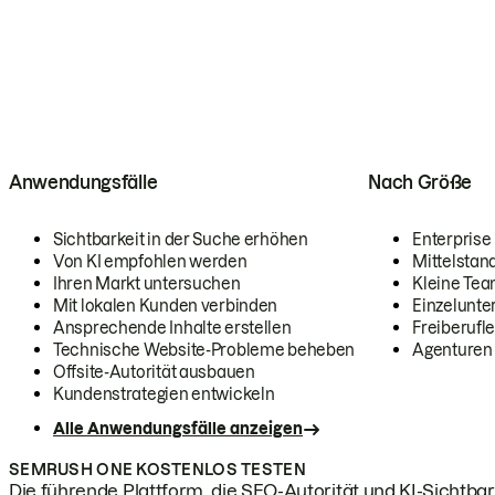
Anwendungsfälle
Nach Größe
Sichtbarkeit in der Suche erhöhen
Enterprise
Von KI empfohlen werden
Mittelstan
Ihren Markt untersuchen
Kleine Te
Mit lokalen Kunden verbinden
Einzelunt
Ansprechende Inhalte erstellen
Freiberufle
Technische Website-Probleme beheben
Agenturen
Offsite-Autorität ausbauen
Kundenstrategien entwickeln
Alle Anwendungsfälle anzeigen
SEMRUSH ONE KOSTENLOS TESTEN
Die führende Plattform, die SEO-Autorität und KI-Sichtbark