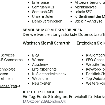
Enterprise
Mitbewerberanaly
Semrush MCP
Marktanalyse
Semrush API
Lokale SEO
Unsere Daten
KI-Sentiment der 
Demo vereinbaren
Backlink-Analyse
SEMRUSH MCP MIT KI VERBINDEN
Der weltweit leistungsstärkste Datensatz zu Tra
Wachsen Sie mit Semrush
Entdecken Sie k
 Services
Blog
KI-Sichtbar
 & E-Commerce
Wissen
SEO-Check
Academy
Website-Tra
chnologie
Erfolgsberichte
Keyword-To
wesen
KI-Sichtbarkeitsindex
Backlink-C
rnehmen
Webinare
Top-Website
Neuigkeiten
Weitere kos
n anzeigen
JETZT TICKET SICHERN
Ein Tag. Echte Strategien. Entwickelt für Marke
13. Oktober 2026
London, UK