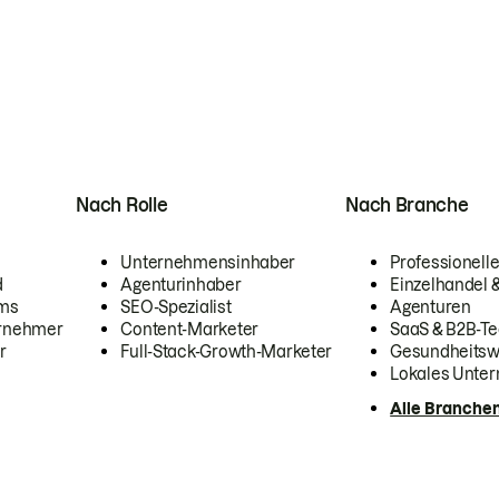
Nach Rolle
Nach Branche
Unternehmensinhaber
Professionelle
d
Agenturinhaber
Einzelhandel
ams
SEO-Spezialist
Agenturen
ernehmer
Content-Marketer
SaaS & B2B-Te
r
Full-Stack-Growth-Marketer
Gesundheits
Lokales Unte
Alle Branche