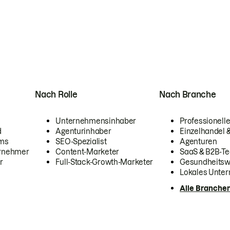
Nach Rolle
Nach Branche
Unternehmensinhaber
Professionelle
d
Agenturinhaber
Einzelhandel
ams
SEO-Spezialist
Agenturen
ernehmer
Content-Marketer
SaaS & B2B-Te
r
Full-Stack-Growth-Marketer
Gesundheits
Lokales Unte
Alle Branche