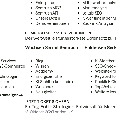
Enterprise
Mitbewerberanaly
Semrush MCP
Marktanalyse
Semrush API
Lokale SEO
Unsere Daten
KI-Sentiment der 
Demo vereinbaren
Backlink-Analyse
SEMRUSH MCP MIT KI VERBINDEN
Der weltweit leistungsstärkste Datensatz zu Tra
Wachsen Sie mit Semrush
Entdecken Sie k
 Services
Blog
KI-Sichtbar
 & E-Commerce
Wissen
SEO-Check
Academy
Website-Tra
chnologie
Erfolgsberichte
Keyword-To
wesen
KI-Sichtbarkeitsindex
Backlink-C
rnehmen
Webinare
Top-Website
Neuigkeiten
Weitere kos
n anzeigen
JETZT TICKET SICHERN
Ein Tag. Echte Strategien. Entwickelt für Marke
13. Oktober 2026
London, UK