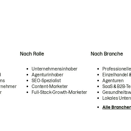
Nach Rolle
Nach Branche
Unternehmensinhaber
Professionelle
d
Agenturinhaber
Einzelhandel
ams
SEO-Spezialist
Agenturen
ernehmer
Content-Marketer
SaaS & B2B-Te
r
Full-Stack-Growth-Marketer
Gesundheits
Lokales Unte
Alle Branche