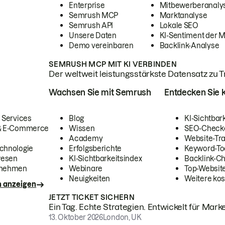
Enterprise
Mitbewerberanaly
Semrush MCP
Marktanalyse
Semrush API
Lokale SEO
Unsere Daten
KI-Sentiment der 
Demo vereinbaren
Backlink-Analyse
SEMRUSH MCP MIT KI VERBINDEN
Der weltweit leistungsstärkste Datensatz zu Tra
Wachsen Sie mit Semrush
Entdecken Sie k
 Services
Blog
KI-Sichtbar
 & E-Commerce
Wissen
SEO-Check
Academy
Website-Tra
chnologie
Erfolgsberichte
Keyword-To
wesen
KI-Sichtbarkeitsindex
Backlink-C
rnehmen
Webinare
Top-Website
Neuigkeiten
Weitere kos
n anzeigen
JETZT TICKET SICHERN
Ein Tag. Echte Strategien. Entwickelt für Marke
13. Oktober 2026
London, UK