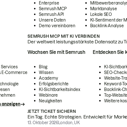
Enterprise
Mitbewerberanaly
Semrush MCP
Marktanalyse
Semrush API
Lokale SEO
Unsere Daten
KI-Sentiment der 
Demo vereinbaren
Backlink-Analyse
SEMRUSH MCP MIT KI VERBINDEN
Der weltweit leistungsstärkste Datensatz zu Tra
Wachsen Sie mit Semrush
Entdecken Sie k
 Services
Blog
KI-Sichtbar
 & E-Commerce
Wissen
SEO-Check
Academy
Website-Tra
chnologie
Erfolgsberichte
Keyword-To
wesen
KI-Sichtbarkeitsindex
Backlink-C
rnehmen
Webinare
Top-Website
Neuigkeiten
Weitere kos
n anzeigen
JETZT TICKET SICHERN
Ein Tag. Echte Strategien. Entwickelt für Marke
13. Oktober 2026
London, UK