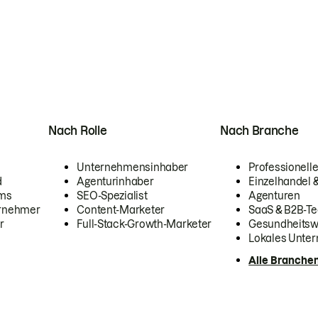
Nach Rolle
Nach Branche
Unternehmensinhaber
Professionelle
d
Agenturinhaber
Einzelhandel
ams
SEO-Spezialist
Agenturen
ernehmer
Content-Marketer
SaaS & B2B-Te
r
Full-Stack-Growth-Marketer
Gesundheits
Lokales Unte
Alle Branche