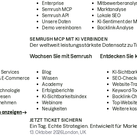
Enterprise
Mitbewerberanaly
Semrush MCP
Marktanalyse
Semrush API
Lokale SEO
Unsere Daten
KI-Sentiment der 
Demo vereinbaren
Backlink-Analyse
SEMRUSH MCP MIT KI VERBINDEN
Der weltweit leistungsstärkste Datensatz zu Tra
Wachsen Sie mit Semrush
Entdecken Sie k
 Services
Blog
KI-Sichtbar
 & E-Commerce
Wissen
SEO-Check
Academy
Website-Tra
chnologie
Erfolgsberichte
Keyword-To
wesen
KI-Sichtbarkeitsindex
Backlink-C
rnehmen
Webinare
Top-Website
Neuigkeiten
Weitere kos
n anzeigen
JETZT TICKET SICHERN
Ein Tag. Echte Strategien. Entwickelt für Marke
13. Oktober 2026
London, UK