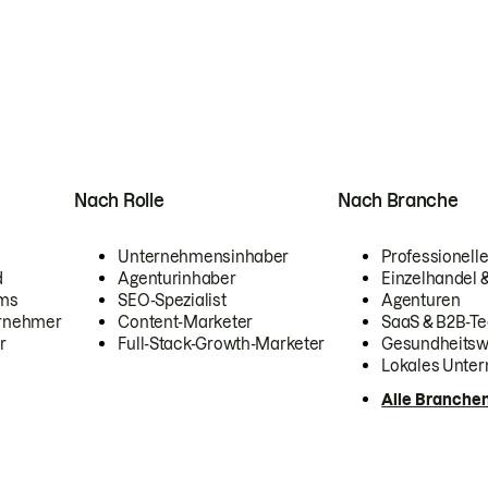
Nach Rolle
Nach Branche
Unternehmensinhaber
Professionelle
d
Agenturinhaber
Einzelhandel
ams
SEO-Spezialist
Agenturen
ernehmer
Content-Marketer
SaaS & B2B-Te
r
Full-Stack-Growth-Marketer
Gesundheits
Lokales Unte
Alle Branche