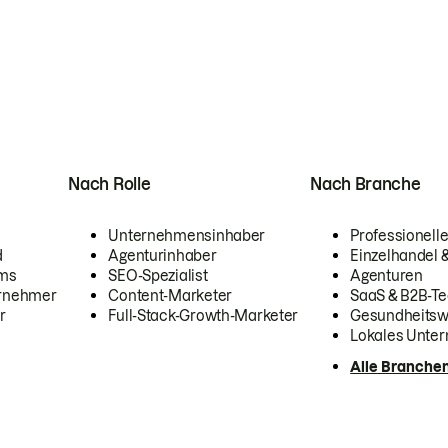
Nach Rolle
Nach Branche
Unternehmensinhaber
Professionelle
d
Agenturinhaber
Einzelhandel
ams
SEO-Spezialist
Agenturen
ernehmer
Content-Marketer
SaaS & B2B-Te
r
Full-Stack-Growth-Marketer
Gesundheits
Lokales Unte
Alle Branche