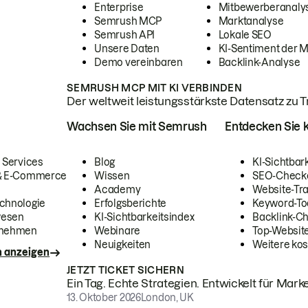
Enterprise
Mitbewerberanaly
Semrush MCP
Marktanalyse
Semrush API
Lokale SEO
Unsere Daten
KI-Sentiment der 
Demo vereinbaren
Backlink-Analyse
SEMRUSH MCP MIT KI VERBINDEN
Der weltweit leistungsstärkste Datensatz zu Tra
Wachsen Sie mit Semrush
Entdecken Sie k
 Services
Blog
KI-Sichtbar
 & E-Commerce
Wissen
SEO-Check
Academy
Website-Tra
chnologie
Erfolgsberichte
Keyword-To
wesen
KI-Sichtbarkeitsindex
Backlink-C
rnehmen
Webinare
Top-Website
Neuigkeiten
Weitere kos
n anzeigen
JETZT TICKET SICHERN
Ein Tag. Echte Strategien. Entwickelt für Marke
13. Oktober 2026
London, UK