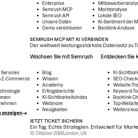
Enterprise
Mitbewerberanaly
Semrush MCP
Marktanalyse
Semrush API
Lokale SEO
Unsere Daten
KI-Sentiment der 
Demo vereinbaren
Backlink-Analyse
SEMRUSH MCP MIT KI VERBINDEN
Der weltweit leistungsstärkste Datensatz zu Tra
Wachsen Sie mit Semrush
Entdecken Sie k
 Services
Blog
KI-Sichtbar
 & E-Commerce
Wissen
SEO-Check
Academy
Website-Tra
chnologie
Erfolgsberichte
Keyword-To
wesen
KI-Sichtbarkeitsindex
Backlink-C
rnehmen
Webinare
Top-Website
Neuigkeiten
Weitere kos
n anzeigen
JETZT TICKET SICHERN
Ein Tag. Echte Strategien. Entwickelt für Marke
13. Oktober 2026
London, UK