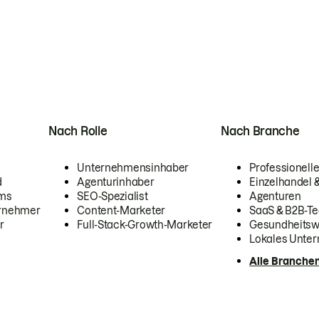
Nach Rolle
Nach Branche
Unternehmensinhaber
Professionelle
d
Agenturinhaber
Einzelhandel
ams
SEO-Spezialist
Agenturen
ernehmer
Content-Marketer
SaaS & B2B-Te
r
Full-Stack-Growth-Marketer
Gesundheits
Lokales Unte
Alle Branche