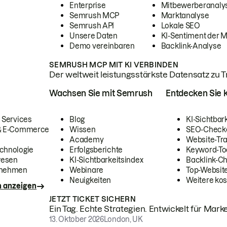
Enterprise
Mitbewerberanaly
Semrush MCP
Marktanalyse
Semrush API
Lokale SEO
Unsere Daten
KI-Sentiment der 
Demo vereinbaren
Backlink-Analyse
SEMRUSH MCP MIT KI VERBINDEN
Der weltweit leistungsstärkste Datensatz zu Tra
Wachsen Sie mit Semrush
Entdecken Sie k
 Services
Blog
KI-Sichtbar
 & E-Commerce
Wissen
SEO-Check
Academy
Website-Tra
chnologie
Erfolgsberichte
Keyword-To
wesen
KI-Sichtbarkeitsindex
Backlink-C
rnehmen
Webinare
Top-Website
Neuigkeiten
Weitere kos
n anzeigen
JETZT TICKET SICHERN
Ein Tag. Echte Strategien. Entwickelt für Marke
13. Oktober 2026
London, UK