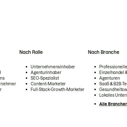
Nach Rolle
Nach Branche
Unternehmensinhaber
Professionelle
d
Agenturinhaber
Einzelhandel
ams
SEO-Spezialist
Agenturen
ernehmer
Content-Marketer
SaaS & B2B-Te
r
Full-Stack-Growth-Marketer
Gesundheits
Lokales Unte
Alle Branche