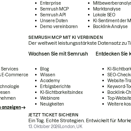
Enterprise
Mitbewerberanaly
Semrush MCP
Marktanalyse
Semrush API
Lokale SEO
Unsere Daten
KI-Sentiment der 
Demo vereinbaren
Backlink-Analyse
SEMRUSH MCP MIT KI VERBINDEN
Der weltweit leistungsstärkste Datensatz zu Tra
Wachsen Sie mit Semrush
Entdecken Sie k
 Services
Blog
KI-Sichtbar
 & E-Commerce
Wissen
SEO-Check
Academy
Website-Tra
chnologie
Erfolgsberichte
Keyword-To
wesen
KI-Sichtbarkeitsindex
Backlink-C
rnehmen
Webinare
Top-Website
Neuigkeiten
Weitere kos
n anzeigen
JETZT TICKET SICHERN
Ein Tag. Echte Strategien. Entwickelt für Marke
13. Oktober 2026
London, UK