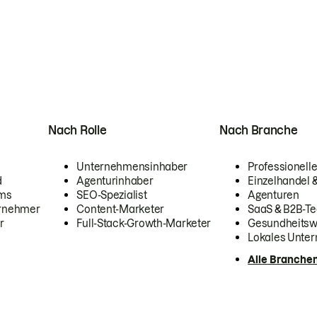
Nach Rolle
Nach Branche
Unternehmensinhaber
Professionelle
d
Agenturinhaber
Einzelhandel
ams
SEO-Spezialist
Agenturen
ernehmer
Content-Marketer
SaaS & B2B-Te
r
Full-Stack-Growth-Marketer
Gesundheits
Lokales Unte
Alle Branche