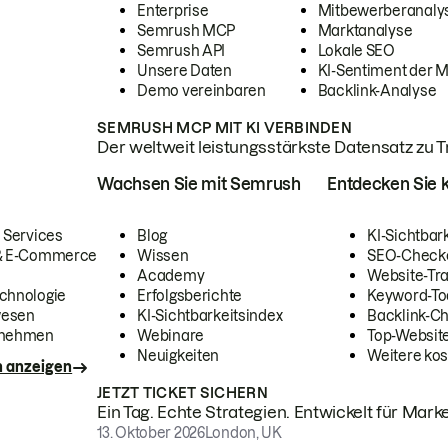
Enterprise
Mitbewerberanaly
Semrush MCP
Marktanalyse
Semrush API
Lokale SEO
Unsere Daten
KI-Sentiment der 
Demo vereinbaren
Backlink-Analyse
SEMRUSH MCP MIT KI VERBINDEN
Der weltweit leistungsstärkste Datensatz zu Tra
Wachsen Sie mit Semrush
Entdecken Sie k
 Services
Blog
KI-Sichtbar
 & E-Commerce
Wissen
SEO-Check
Academy
Website-Tra
chnologie
Erfolgsberichte
Keyword-To
wesen
KI-Sichtbarkeitsindex
Backlink-C
rnehmen
Webinare
Top-Website
Neuigkeiten
Weitere kos
n anzeigen
JETZT TICKET SICHERN
Ein Tag. Echte Strategien. Entwickelt für Marke
13. Oktober 2026
London, UK