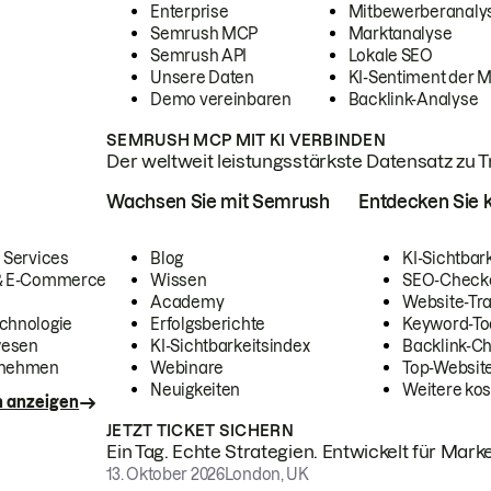
Enterprise
Mitbewerberanaly
Semrush MCP
Marktanalyse
Semrush API
Lokale SEO
Unsere Daten
KI-Sentiment der 
Demo vereinbaren
Backlink-Analyse
SEMRUSH MCP MIT KI VERBINDEN
Der weltweit leistungsstärkste Datensatz zu Tra
Wachsen Sie mit Semrush
Entdecken Sie k
 Services
Blog
KI-Sichtbar
 & E-Commerce
Wissen
SEO-Check
Academy
Website-Tra
chnologie
Erfolgsberichte
Keyword-To
wesen
KI-Sichtbarkeitsindex
Backlink-C
rnehmen
Webinare
Top-Website
Neuigkeiten
Weitere kos
n anzeigen
JETZT TICKET SICHERN
Ein Tag. Echte Strategien. Entwickelt für Marke
13. Oktober 2026
London, UK