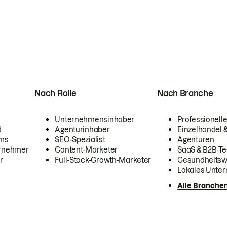
Nach Rolle
Nach Branche
Unternehmensinhaber
Professionelle
d
Agenturinhaber
Einzelhandel
ams
SEO-Spezialist
Agenturen
ernehmer
Content-Marketer
SaaS & B2B-Te
r
Full-Stack-Growth-Marketer
Gesundheits
Lokales Unte
Alle Branche