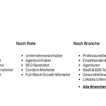
Nach Rolle
Nach Branche
Unternehmensinhaber
Professionelle
d
Agenturinhaber
Einzelhandel
ams
SEO-Spezialist
Agenturen
ernehmer
Content-Marketer
SaaS & B2B-Te
r
Full-Stack-Growth-Marketer
Gesundheits
Lokales Unte
Alle Branche