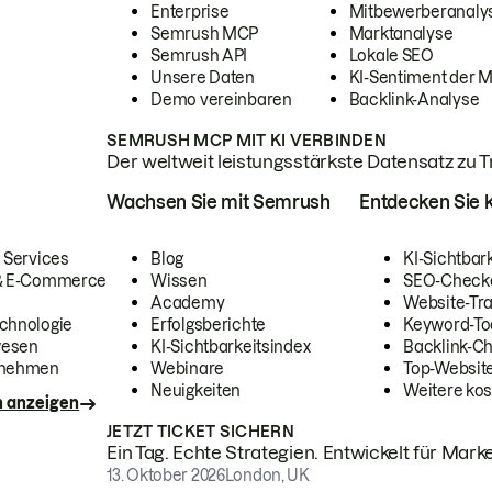
Enterprise
Mitbewerberanaly
Semrush MCP
Marktanalyse
Semrush API
Lokale SEO
Unsere Daten
KI-Sentiment der 
Demo vereinbaren
Backlink-Analyse
SEMRUSH MCP MIT KI VERBINDEN
Der weltweit leistungsstärkste Datensatz zu Tra
Wachsen Sie mit Semrush
Entdecken Sie k
 Services
Blog
KI-Sichtbar
 & E-Commerce
Wissen
SEO-Check
Academy
Website-Tra
chnologie
Erfolgsberichte
Keyword-To
wesen
KI-Sichtbarkeitsindex
Backlink-C
rnehmen
Webinare
Top-Website
Neuigkeiten
Weitere kos
n anzeigen
JETZT TICKET SICHERN
Ein Tag. Echte Strategien. Entwickelt für Marke
13. Oktober 2026
London, UK