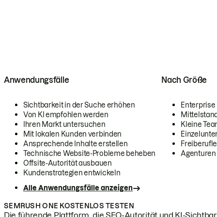
Anwendungsfälle
Nach Größe
Sichtbarkeit in der Suche erhöhen
Enterprise
Von KI empfohlen werden
Mittelstan
Ihren Markt untersuchen
Kleine Te
Mit lokalen Kunden verbinden
Einzelunt
Ansprechende Inhalte erstellen
Freiberufle
Technische Website-Probleme beheben
Agenturen
Offsite-Autorität ausbauen
Kundenstrategien entwickeln
Alle Anwendungsfälle anzeigen
SEMRUSH ONE KOSTENLOS TESTEN
Die führende Plattform, die SEO-Autorität und KI-Sichtbark