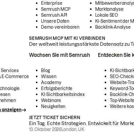
Enterprise
Mitbewerberanaly
Semrush MCP
Marktanalyse
Semrush API
Lokale SEO
Unsere Daten
KI-Sentiment der 
Demo vereinbaren
Backlink-Analyse
SEMRUSH MCP MIT KI VERBINDEN
Der weltweit leistungsstärkste Datensatz zu Tra
Wachsen Sie mit Semrush
Entdecken Sie k
 Services
Blog
KI-Sichtbar
 & E-Commerce
Wissen
SEO-Check
Academy
Website-Tra
chnologie
Erfolgsberichte
Keyword-To
wesen
KI-Sichtbarkeitsindex
Backlink-C
rnehmen
Webinare
Top-Website
Neuigkeiten
Weitere kos
n anzeigen
JETZT TICKET SICHERN
Ein Tag. Echte Strategien. Entwickelt für Marke
13. Oktober 2026
London, UK