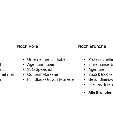
Nach Rolle
Nach Branche
Unternehmensinhaber
Professionelle
d
Agenturinhaber
Einzelhandel
ams
SEO-Spezialist
Agenturen
ernehmer
Content-Marketer
SaaS & B2B-Te
r
Full-Stack-Growth-Marketer
Gesundheits
Lokales Unte
Alle Branche