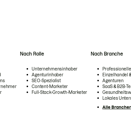
Nach Rolle
Nach Branche
Unternehmensinhaber
Professionelle
d
Agenturinhaber
Einzelhandel
ams
SEO-Spezialist
Agenturen
ernehmer
Content-Marketer
SaaS & B2B-Te
r
Full-Stack-Growth-Marketer
Gesundheits
Lokales Unte
Alle Branche