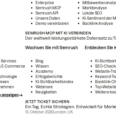
Enterprise
Mitbewerberanaly
Semrush MCP
Marktanalyse
Semrush API
Lokale SEO
Unsere Daten
KI-Sentiment der 
Demo vereinbaren
Backlink-Analyse
SEMRUSH MCP MIT KI VERBINDEN
Der weltweit leistungsstärkste Datensatz zu Tra
Wachsen Sie mit Semrush
Entdecken Sie k
 Services
Blog
KI-Sichtbar
 & E-Commerce
Wissen
SEO-Check
Academy
Website-Tra
chnologie
Erfolgsberichte
Keyword-To
wesen
KI-Sichtbarkeitsindex
Backlink-C
rnehmen
Webinare
Top-Website
Neuigkeiten
Weitere kos
n anzeigen
JETZT TICKET SICHERN
Ein Tag. Echte Strategien. Entwickelt für Marke
13. Oktober 2026
London, UK