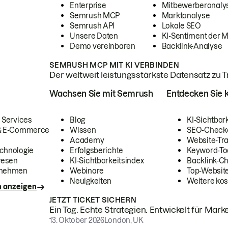
Enterprise
Mitbewerberanaly
Semrush MCP
Marktanalyse
Semrush API
Lokale SEO
Unsere Daten
KI-Sentiment der 
Demo vereinbaren
Backlink-Analyse
SEMRUSH MCP MIT KI VERBINDEN
Der weltweit leistungsstärkste Datensatz zu Tra
Wachsen Sie mit Semrush
Entdecken Sie k
 Services
Blog
KI-Sichtbar
 & E-Commerce
Wissen
SEO-Check
Academy
Website-Tra
chnologie
Erfolgsberichte
Keyword-To
wesen
KI-Sichtbarkeitsindex
Backlink-C
rnehmen
Webinare
Top-Website
Neuigkeiten
Weitere kos
n anzeigen
JETZT TICKET SICHERN
Ein Tag. Echte Strategien. Entwickelt für Marke
13. Oktober 2026
London, UK