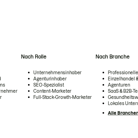
Nach Rolle
Nach Branche
Unternehmensinhaber
Professionelle
d
Agenturinhaber
Einzelhandel
ams
SEO-Spezialist
Agenturen
ernehmer
Content-Marketer
SaaS & B2B-Te
r
Full-Stack-Growth-Marketer
Gesundheits
Lokales Unte
Alle Branche