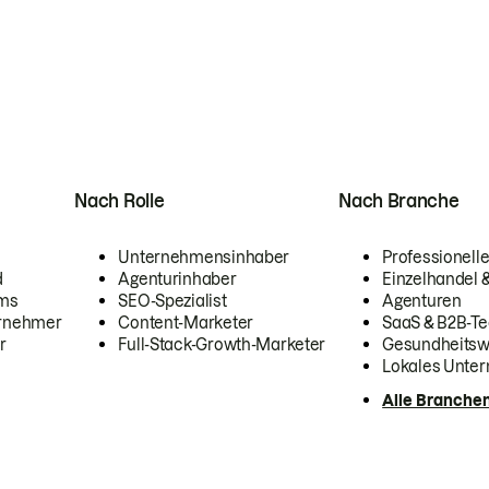
Nach Rolle
Nach Branche
Unternehmensinhaber
Professionelle
d
Agenturinhaber
Einzelhandel
ams
SEO-Spezialist
Agenturen
ernehmer
Content-Marketer
SaaS & B2B-Te
r
Full-Stack-Growth-Marketer
Gesundheits
Lokales Unte
Alle Branche