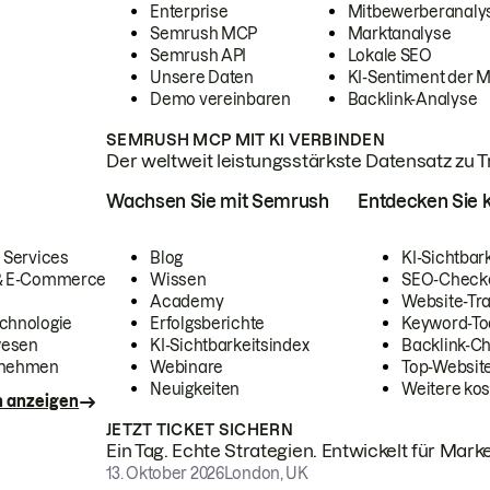
Enterprise
Mitbewerberanaly
Semrush MCP
Marktanalyse
Semrush API
Lokale SEO
Unsere Daten
KI-Sentiment der 
Demo vereinbaren
Backlink-Analyse
SEMRUSH MCP MIT KI VERBINDEN
Der weltweit leistungsstärkste Datensatz zu Tra
Wachsen Sie mit Semrush
Entdecken Sie k
 Services
Blog
KI-Sichtbar
 & E-Commerce
Wissen
SEO-Check
Academy
Website-Tra
chnologie
Erfolgsberichte
Keyword-To
wesen
KI-Sichtbarkeitsindex
Backlink-C
rnehmen
Webinare
Top-Website
Neuigkeiten
Weitere kos
n anzeigen
JETZT TICKET SICHERN
Ein Tag. Echte Strategien. Entwickelt für Marke
13. Oktober 2026
London, UK