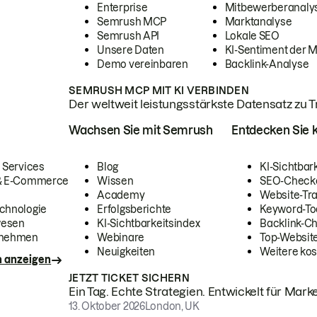
Enterprise
Mitbewerberanaly
Semrush MCP
Marktanalyse
Semrush API
Lokale SEO
Unsere Daten
KI-Sentiment der 
Demo vereinbaren
Backlink-Analyse
SEMRUSH MCP MIT KI VERBINDEN
Der weltweit leistungsstärkste Datensatz zu Tra
Wachsen Sie mit Semrush
Entdecken Sie k
 Services
Blog
KI-Sichtbar
 & E-Commerce
Wissen
SEO-Check
Academy
Website-Tra
chnologie
Erfolgsberichte
Keyword-To
wesen
KI-Sichtbarkeitsindex
Backlink-C
rnehmen
Webinare
Top-Website
Neuigkeiten
Weitere kos
n anzeigen
JETZT TICKET SICHERN
Ein Tag. Echte Strategien. Entwickelt für Marke
13. Oktober 2026
London, UK