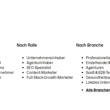
Nach Rolle
Nach Branche
Unternehmensinhaber
Professionelle
d
Agenturinhaber
Einzelhandel
ams
SEO-Spezialist
Agenturen
ernehmer
Content-Marketer
SaaS & B2B-Te
r
Full-Stack-Growth-Marketer
Gesundheits
Lokales Unte
Alle Branche