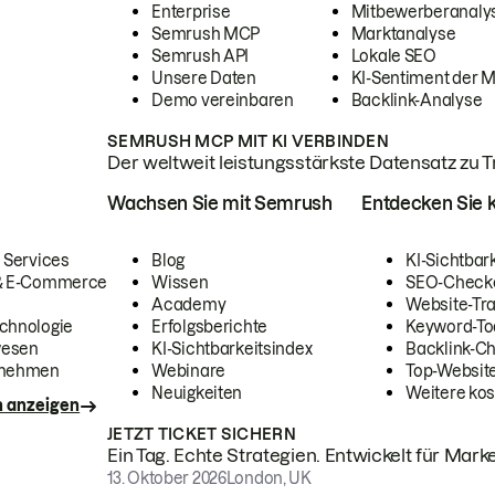
Enterprise
Mitbewerberanaly
Semrush MCP
Marktanalyse
Semrush API
Lokale SEO
Unsere Daten
KI-Sentiment der 
Demo vereinbaren
Backlink-Analyse
SEMRUSH MCP MIT KI VERBINDEN
Der weltweit leistungsstärkste Datensatz zu Tra
Wachsen Sie mit Semrush
Entdecken Sie k
 Services
Blog
KI-Sichtbar
 & E-Commerce
Wissen
SEO-Check
Academy
Website-Tra
chnologie
Erfolgsberichte
Keyword-To
wesen
KI-Sichtbarkeitsindex
Backlink-C
rnehmen
Webinare
Top-Website
Neuigkeiten
Weitere kos
n anzeigen
JETZT TICKET SICHERN
Ein Tag. Echte Strategien. Entwickelt für Marke
13. Oktober 2026
London, UK