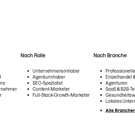
Nach Rolle
Nach Branche
Unternehmensinhaber
Professionelle
d
Agenturinhaber
Einzelhandel
ams
SEO-Spezialist
Agenturen
ernehmer
Content-Marketer
SaaS & B2B-Te
r
Full-Stack-Growth-Marketer
Gesundheits
Lokales Unte
Alle Branche