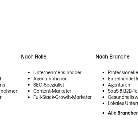
Nach Rolle
Nach Branche
Unternehmensinhaber
Professionelle
d
Agenturinhaber
Einzelhandel
ams
SEO-Spezialist
Agenturen
ernehmer
Content-Marketer
SaaS & B2B-Te
r
Full-Stack-Growth-Marketer
Gesundheits
Lokales Unte
Alle Branche