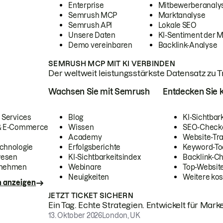
Enterprise
Mitbewerberanaly
Semrush MCP
Marktanalyse
Semrush API
Lokale SEO
Unsere Daten
KI-Sentiment der 
Demo vereinbaren
Backlink-Analyse
SEMRUSH MCP MIT KI VERBINDEN
Der weltweit leistungsstärkste Datensatz zu Tra
Wachsen Sie mit Semrush
Entdecken Sie k
 Services
Blog
KI-Sichtbar
 & E-Commerce
Wissen
SEO-Check
Academy
Website-Tra
chnologie
Erfolgsberichte
Keyword-To
wesen
KI-Sichtbarkeitsindex
Backlink-C
rnehmen
Webinare
Top-Website
Neuigkeiten
Weitere kos
n anzeigen
JETZT TICKET SICHERN
Ein Tag. Echte Strategien. Entwickelt für Marke
13. Oktober 2026
London, UK