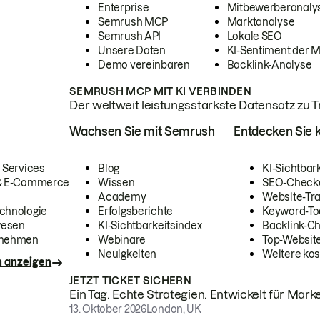
Enterprise
Mitbewerberanaly
Semrush MCP
Marktanalyse
Semrush API
Lokale SEO
Unsere Daten
KI-Sentiment der 
Demo vereinbaren
Backlink-Analyse
SEMRUSH MCP MIT KI VERBINDEN
Der weltweit leistungsstärkste Datensatz zu Tra
Wachsen Sie mit Semrush
Entdecken Sie k
 Services
Blog
KI-Sichtbar
 & E-Commerce
Wissen
SEO-Check
Academy
Website-Tra
chnologie
Erfolgsberichte
Keyword-To
wesen
KI-Sichtbarkeitsindex
Backlink-C
rnehmen
Webinare
Top-Website
Neuigkeiten
Weitere kos
n anzeigen
JETZT TICKET SICHERN
Ein Tag. Echte Strategien. Entwickelt für Marke
13. Oktober 2026
London, UK