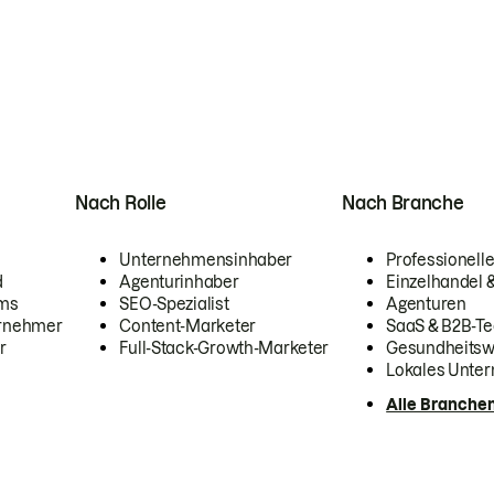
Nach Rolle
Nach Branche
Unternehmensinhaber
Professionelle
d
Agenturinhaber
Einzelhandel
ams
SEO-Spezialist
Agenturen
ernehmer
Content-Marketer
SaaS & B2B-Te
r
Full-Stack-Growth-Marketer
Gesundheits
Lokales Unte
Alle Branche