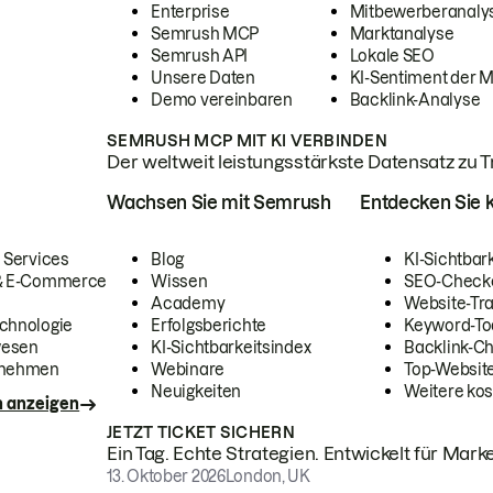
Enterprise
Mitbewerberanaly
Semrush MCP
Marktanalyse
Semrush API
Lokale SEO
Unsere Daten
KI-Sentiment der 
Demo vereinbaren
Backlink-Analyse
SEMRUSH MCP MIT KI VERBINDEN
Der weltweit leistungsstärkste Datensatz zu Tra
Wachsen Sie mit Semrush
Entdecken Sie k
 Services
Blog
KI-Sichtbar
 & E-Commerce
Wissen
SEO-Check
Academy
Website-Tra
chnologie
Erfolgsberichte
Keyword-To
wesen
KI-Sichtbarkeitsindex
Backlink-C
rnehmen
Webinare
Top-Website
Neuigkeiten
Weitere kos
n anzeigen
JETZT TICKET SICHERN
Ein Tag. Echte Strategien. Entwickelt für Marke
13. Oktober 2026
London, UK