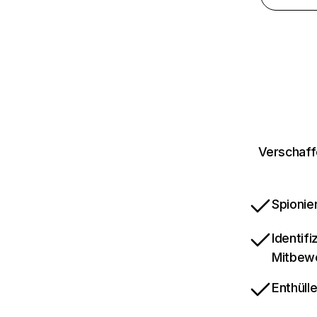
Verschaffe
Spionie
Identif
Mitbew
Enthüll