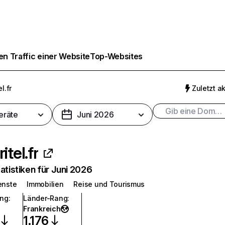
n Traffic einer Website
Top-Websites
el.fr
Zuletzt ak
eräte
Juni 2026
itel.fr
atistiken für Juni 2026
enste
Immobilien
Reise und Tourismus
ang
:
Länder-Rang
:
Frankreich
1.176