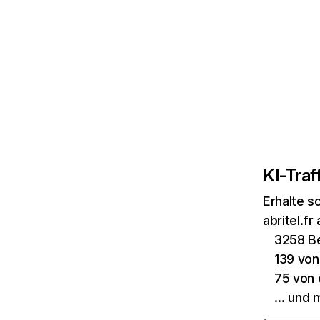
KI-Traff
Erhalte s
abritel.fr
3258 B
139 von
75 von 
… und 