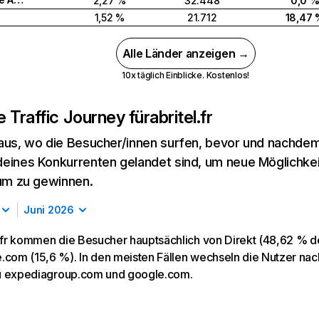
2,27 %
32.448
0,0 
1,52 %
21.712
18,47 
Alle Länder anzeigen →
10x täglich Einblicke. Kostenlos!
 Traffic Journey für
abritel.fr
aus, wo die Besucher/innen surfen, bevor und nachdem
eines Konkurrenten gelandet sind, um neue Möglichke
kum zu gewinnen.
Juni 2026
l.fr kommen die Besucher hauptsächlich von Direkt (48,62 % des
.com (15,6 %). In den meisten Fällen wechseln die Nutzer n
 zu expediagroup.com und google.com.