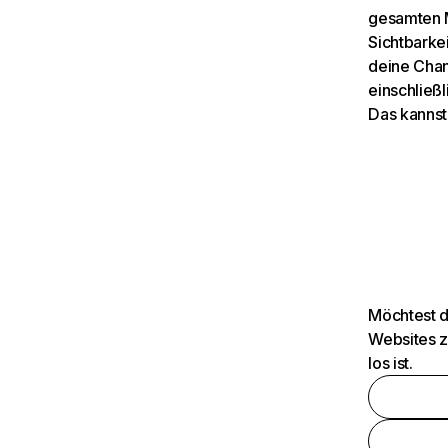
gesamten M
Sichtbarkei
deine Chan
einschließl
Das kannst
Möchtest d
Websites z
los ist.