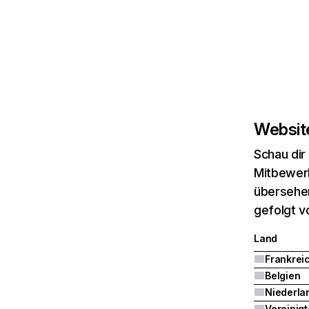
Website
Schau dir
Mitbewerb
übersehen
gefolgt v
Land
Frankrei
Belgien
Niederla