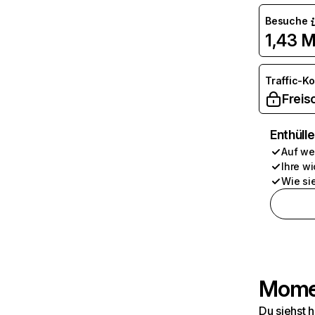
Besuche
1,43 M
Traffic-K
Freis
Enthüll
Auf we
Ihre wi
Wie si
Momen
Du siehst 