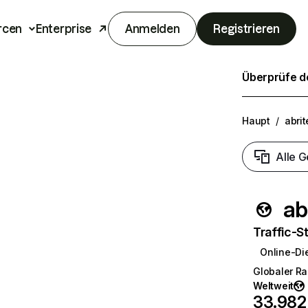
rcen
Enterprise
Anmelden
Registrieren
Überprüfe de
Haupt
/
abrit
Alle G
abr
Traffic-St
Online-Di
Globaler R
Weltweit
33.982