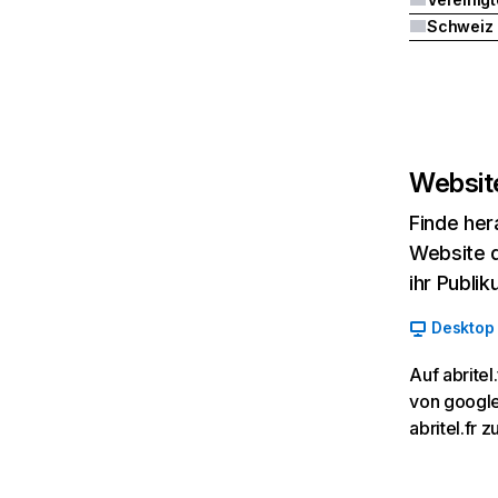
Schweiz
Website
Finde her
Website d
ihr Publi
Desktop
Auf abrite
von google
abritel.fr