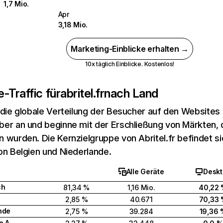
1,7 Mio.
Apr
3,18 Mio.
Marketing-Einblicke erhalten →
10x täglich Einblicke. Kostenlos!
-Traffic für
abritel.fr
nach Land
 die globale Verteilung der Besucher auf den Websites
er an und beginne mit der Erschließung von Märkten, d
 wurden. Die Kernzielgruppe von Abritel.fr befindet sic
on Belgien und Niederlande.
Alle Geräte
Desk
ch
81,34 %
1,16 Mio.
40,22
2,85 %
40.671
70,33
nde
2,75 %
39.284
19,36 
Vereinigte Arabische Emirate