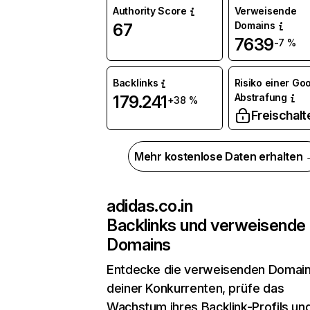
Authority Score
Verweisende
Domains
67
7639
-7 %
Backlinks
Risiko einer Go
Abstrafung
179.241
+38 %
Freischalt
Mehr kostenlose Daten erhalten
adidas.co.in
Backlinks und verweisende
Domains
Entdecke die verweisenden Domai
deiner Konkurrenten, prüfe das
Wachstum ihres Backlink-Profils un