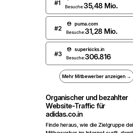
#
1
35,48 Mio.
Besuche:
puma.com
#
2
31,28 Mio.
Besuche:
superkicks.in
#
3
306.816
Besuche:
Mehr Mitbewerber anzeigen →
Organischer und bezahlter
Website-Traffic für
adidas.co.in
Finde heraus, wie die Zielgruppe de
Mitbewerber im Internet surft, dami