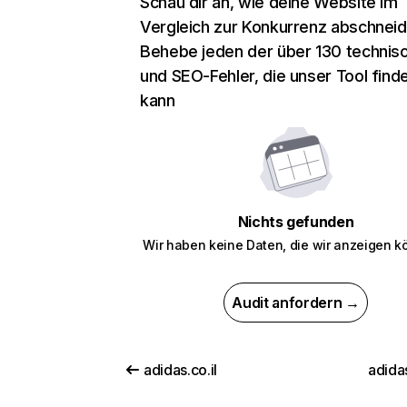
Schau dir an, wie deine Website im
Vergleich zur Konkurrenz abschneid
Behebe jeden der über 130 technis
und SEO-Fehler, die unser Tool find
kann
Nichts gefunden
Wir haben keine Daten, die wir anzeigen k
Audit anfordern →
adidas.co.il
adida