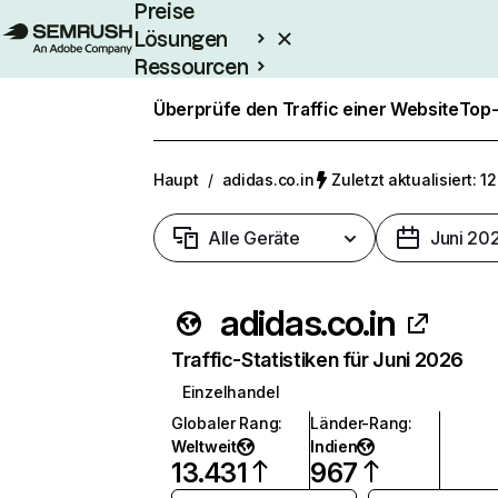
Preise
Lösungen
Ressourcen
Enterprise
Überprüfe den Traffic einer Website
Top-
Haupt
/
adidas.co.in
Zuletzt aktualisiert: 1
Alle Geräte
Juni 20
adidas.co.in
Traffic-Statistiken für Juni 2026
Einzelhandel
Globaler Rang
:
Länder-Rang
:
Weltweit
Indien
13.431
967