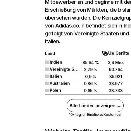
Mitbewerber an und beginne mit de
Erschließung von Märkten, die bisla
übersehen wurden. Die Kernzielgru
von Adidas.co.in befindet sich in Ind
gefolgt von Vereinigte Staaten und
Italien.
Alle Geräte
Land
Indien
85,64 %
3,4 Mio.
Vereinigte Staaten
2,29 %
90.764
Italien
0,9 %
35.921
Australien
0,86 %
33.977
Polen
0,85 %
33.733
Alle Länder anzeigen →
10x täglich Einblicke. Kostenlos!