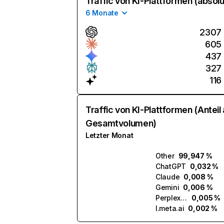
Traffic von KI-Plattformen (absolu
6 Monate
2307
605
437
327
116
Traffic von KI-Plattformen (Anteil
Gesamtvolumen)
Letzter Monat
Other
99,947 %
ChatGPT
0,032 %
Claude
0,008 %
Gemini
0,006 %
Perplexity
0,005 %
l.meta.ai
0,002 %