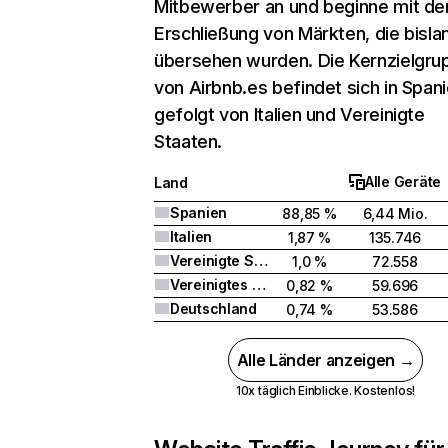
Mitbewerber an und beginne mit de
Erschließung von Märkten, die bisla
übersehen wurden. Die Kernzielgru
von Airbnb.es befindet sich in Spani
gefolgt von Italien und Vereinigte
Staaten.
Alle Geräte
Land
Spanien
88,85 %
6,44 Mio.
Italien
1,87 %
135.746
Vereinigte Staaten
1,0 %
72.558
Vereinigtes Königreich
0,82 %
59.696
Deutschland
0,74 %
53.586
Alle Länder anzeigen →
10x täglich Einblicke. Kostenlos!