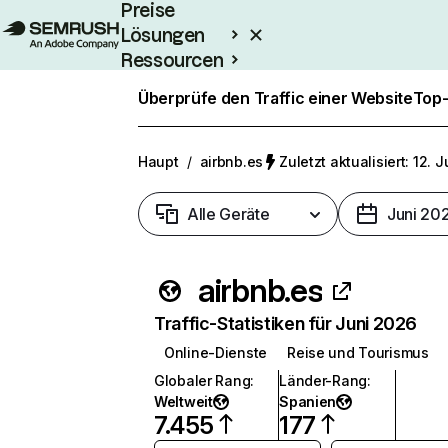
Preise
Lösungen
Ressourcen
Enterprise
Überprüfe den Traffic einer Website
Top-
Haupt
/
airbnb.es
Zuletzt aktualisiert: 12. 
Alle Geräte
Juni 20
airbnb.es
Traffic-Statistiken für Juni 2026
Online-Dienste
Reise und Tourismus
Globaler Rang
:
Länder-Rang
:
Weltweit
Spanien
7.455
177