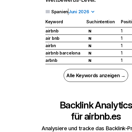
Spanien
Juni 2026
Keyword
Suchintention
Posit
airbnb
1
N
air bnb
1
N
airbn
1
N
airbnb barcelona
1
N
arbnb
1
N
Alle Keywords anzeigen →
Backlink Analytic
für
airbnb.es
Analysiere und tracke das Backlink-Pr