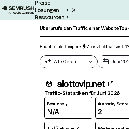
Preise
Lösungen
Ressourcen
Enterprise
Überprüfe den Traffic einer Website
Top-
Haupt
/
alottovip.net
Zuletzt aktualisiert: 1
Alle Geräte
Juni 20
alottovip.net
Traffic-Statistiken für Juni 2026
Besuche
Authority Score
N/A
2
Traffic-Kosten
Werbeausgabe