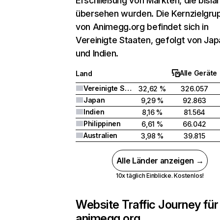
Erschließung von Märkten, die bisla
übersehen wurden. Die Kernzielgru
von Animegg.org befindet sich in
Vereinigte Staaten, gefolgt von Jap
und Indien.
Alle Geräte
Land
Vereinigte Staaten
32,62 %
326.057
Japan
9,29 %
92.863
Indien
8,16 %
81.564
Philippinen
6,61 %
66.042
Australien
3,98 %
39.815
Alle Länder anzeigen →
10x täglich Einblicke. Kostenlos!
Website Traffic Journey für
animegg.org