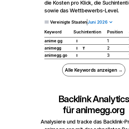
die Kosten pro Klick, die Suchintent
sowie das Wettbewerbs-Level.
Vereinigte Staaten
Juni 2026
Keyword
Suchintention
Position
anime gg
1
I
animegg
2
I
T
animegg.go
3
I
Alle Keywords anzeigen →
Backlink Analytic
für
animegg.org
Analysiere und tracke das Backlink-Pr