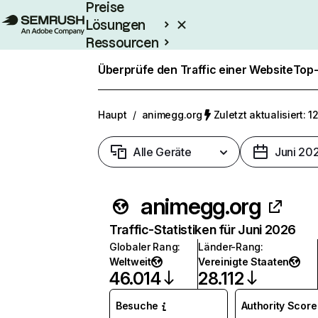
Preise
Lösungen
Ressourcen
Enterprise
Überprüfe den Traffic einer Website
Top-
Haupt
/
animegg.org
Zuletzt aktualisiert: 1
Alle Geräte
Juni 20
animegg.org
Traffic-Statistiken für Juni 2026
Globaler Rang
:
Länder-Rang
:
Weltweit
Vereinigte Staaten
46.014
28.112
Besuche
Authority Score