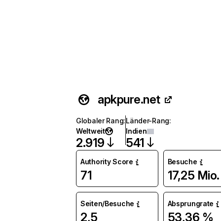
apkpure.net
Globaler Rang
:
Länder-Rang
:
Weltweit
Indien
2.919
541
Authority Score
Besuche
71
17,25 Mio.
Seiten/Besuche
Absprungrate
2,5
53,36 %