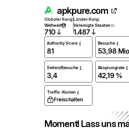
apkpure.com
Globaler Rang
:
Länder-Rang
:
Weltweit
Vereinigte Staaten
710
1.487
Authority Score
Besuche
81
53,98 Mio
Seiten/Besuche
Absprungrate
3,4
42,19 %
Traffic-Kosten
Freischalten
Moment! Lass uns ma