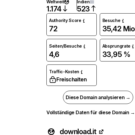
Weltweit
Indien
1.174
523
Authority Score
Besuche
72
35,42 Mio
Seiten/Besuche
Absprungrate
4,6
33,95 %
Traffic-Kosten
Freischalten
Diese Domain analysieren →
Vollständige Daten für diese Domain 
download.it