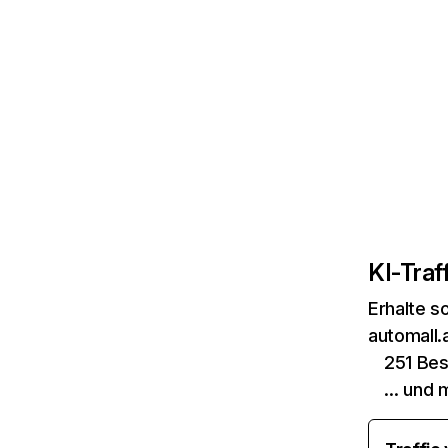
KI-Traff
Erhalte s
automall.
251 Be
… und 