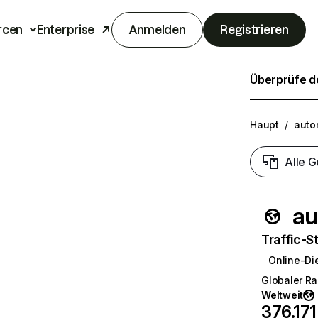
rcen
Enterprise
Anmelden
Registrieren
Überprüfe de
Haupt
/
auto
Alle G
au
Traffic-St
Online-Di
Globaler R
Weltweit
376.171