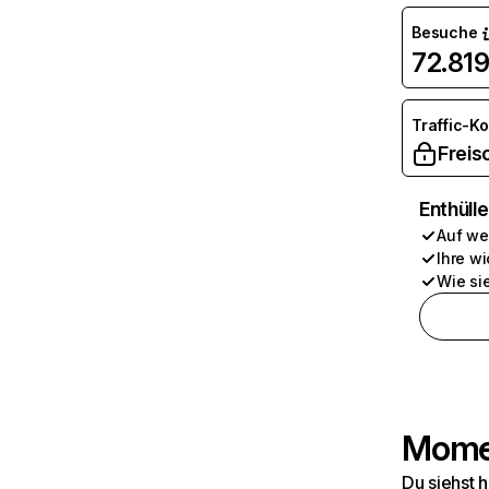
Besuche
72.81
Traffic-K
Freis
Enthüll
Auf we
Ihre wi
Wie si
Momen
Du siehst 