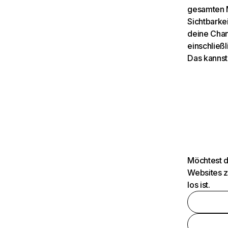
gesamten M
Sichtbarkei
deine Chan
einschließl
Das kannst
Möchtest d
Websites z
los ist.