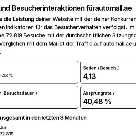
 und Besucherinteraktionen für
automall.ae
e die Leistung deiner Website mit der deiner Konkurren
en Indikatoren für das Besucherverhalten verfolgst. Im 
ae 72.819 Besuche mit der durchschnittlichen Sitzungs
 Verglichen mit dem Mai ist der Traffic auf automall.ae
.
Seiten / Besuch
9
4,13
-48 %
n. Besuchsdauer
Absprungrate
40,48 %
nsgesamt in den letzten 3 Monaten
Jun
72.819