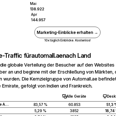
Mai
138.922
Apr
144.957
Marketing-Einblicke erhalten →
10x täglich Einblicke. Kostenlos!
-Traffic für
automall.ae
nach Land
 die globale Verteilung der Besucher auf den Websites
er an und beginne mit der Erschließung von Märkten, d
 wurden. Die Kernzielgruppe von Automall.ae befindet 
 Emirate, gefolgt von Indien und Frankreich.
Alle Geräte
Desk
Vereinigte Arabische Emirate
83,57 %
60.853
51,3 
5,29 %
3852
18,74