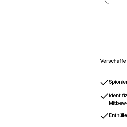
Verschaffe 
Spionie
Identif
Mitbew
Enthüll