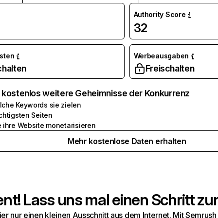
Authority Score
9
32
osten
Werbeausgaben
chalten
Freischalten
e kostenlos weitere Geheimnisse der Konkurrenz
lche Keywords sie zielen
chtigsten Seiten
e ihre Website monetarisieren
Mehr kostenlose Daten erhalten
t! Lass uns mal einen Schritt zur
hier nur einen kleinen Ausschnitt aus dem Internet. Mit Semru