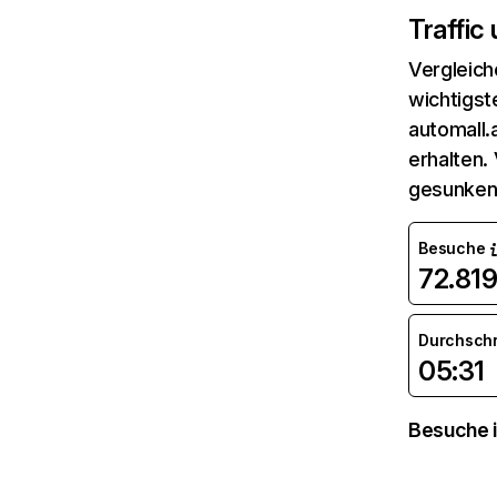
Traffic
Vergleich
wichtigst
automall.
erhalten.
gesunken
Besuche
72.81
Durchsch
05:31
Besuche i