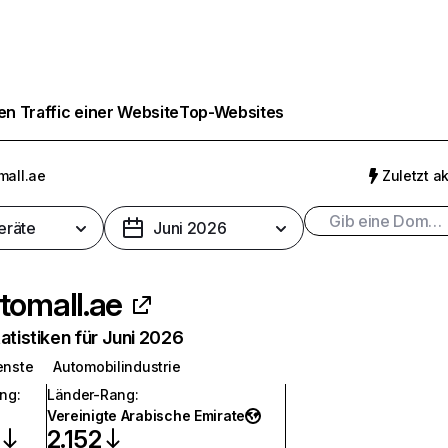
n Traffic einer Website
Top-Websites
mall.ae
Zuletzt ak
eräte
Juni 2026
tomall.ae
atistiken für Juni 2026
enste
Automobilindustrie
ang
:
Länder-Rang
:
Vereinigte Arabische Emirate
2.152