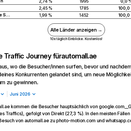
ch
2,74 %
1995
0,0 
2,45 %
1785
100,0
Vereinigte Staaten
1,99 %
1452
100,0
Alle Länder anzeigen →
10x täglich Einblicke. Kostenlos!
 Traffic Journey für
automall.ae
aus, wo die Besucher/innen surfen, bevor und nachdem
eines Konkurrenten gelandet sind, um neue Möglichke
kum zu gewinnen.
Juni 2026
ll.ae kommen die Besucher hauptsächlich von google.com__
s Traffics), gefolgt von Direkt (27,3 %). In den meisten Fälle
Besuch von automall.ae zu photo-motion.com und whatsapp.c