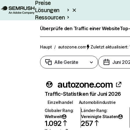
Preise
Lösungen
Ressourcen
Enterprise
Überprüfe den Traffic einer Website
Top-
Haupt
/
autozone.com
Zuletzt aktualisiert:
Alle Geräte
Juni 20
autozone.com
Traffic-Statistiken für Juni 2026
Einzelhandel
Automobilindustrie
Globaler Rang
:
Länder-Rang
:
Weltweit
Vereinigte Staaten
1.092
257