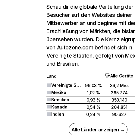
Schau dir die globale Verteilung der
Besucher auf den Websites deiner
Mitbewerber an und beginne mit de
Erschließung von Märkten, die bisla
übersehen wurden. Die Kernzielgru
von Autozone.com befindet sich in
Vereinigte Staaten, gefolgt von Me
und Brasilien.
Alle Geräte
Land
Vereinigte Staaten
96,03 %
36,2 Mio.
Mexiko
1,02 %
385.774
Brasilien
0,93 %
350.140
Kanada
0,54 %
204.851
Indien
0,24 %
90.627
Alle Länder anzeigen →