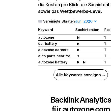
die Kosten pro Klick, die Suchintent
sowie das Wettbewerbs-Level.
Vereinigte Staaten
Juni 2026
Keyword
Suchintention
Pos
autozone
1
N
car battery
1
K
autozone careers
1
K
auto parts near me
1
T
autozone battery
1
K
N
Alle Keywords anzeigen →
Backlink Analytic
für
autozone.com