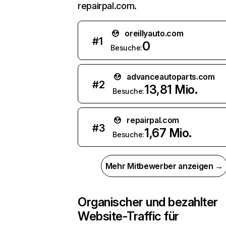
repairpal.com.
oreillyauto.com
#
1
0
Besuche:
advanceautoparts.com
#
2
13,81 Mio.
Besuche:
repairpal.com
#
3
1,67 Mio.
Besuche:
Mehr Mitbewerber anzeigen →
Organischer und bezahlter
Website-Traffic für