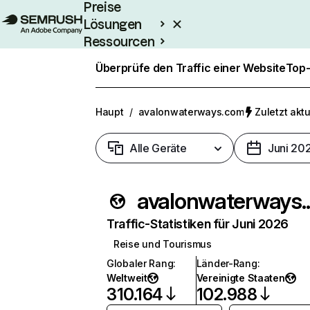
Preise
Lösungen
Ressourcen
Enterprise
Überprüfe den Traffic einer Website
Top-
Haupt
/
avalonwaterways.com
Zuletzt aktu
Alle Geräte
Juni 20
avalo
Traffic-Statistiken für Juni 2026
Reise und Tourismus
Globaler Rang
:
Länder-Rang
:
Weltweit
Vereinigte Staaten
310.164
102.988