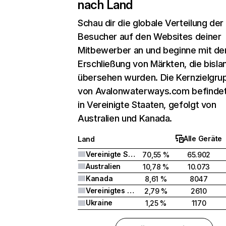
nach Land
Schau dir die globale Verteilung der
Besucher auf den Websites deiner
Mitbewerber an und beginne mit de
Erschließung von Märkten, die bisla
übersehen wurden. Die Kernzielgru
von Avalonwaterways.com befindet
in Vereinigte Staaten, gefolgt von
Australien und Kanada.
Alle Geräte
Land
Vereinigte Staaten
70,55 %
65.902
Australien
10,78 %
10.073
Kanada
8,61 %
8047
Vereinigtes Königreich
2,79 %
2610
Ukraine
1,25 %
1170