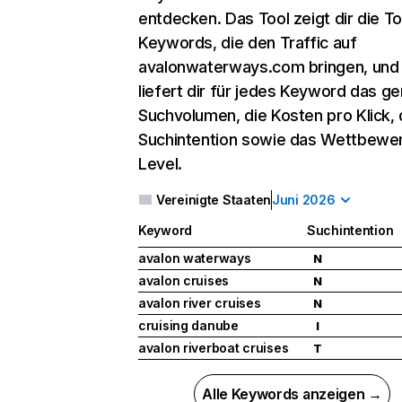
entdecken. Das Tool zeigt dir die T
Keywords, die den Traffic auf
avalonwaterways.com bringen, und
liefert dir für jedes Keyword das g
Suchvolumen, die Kosten pro Klick, 
Suchintention sowie das Wettbewe
Level.
Vereinigte Staaten
Juni 2026
Keyword
Suchintention
avalon waterways
N
avalon cruises
N
avalon river cruises
N
cruising danube
I
avalon riverboat cruises
T
Alle Keywords anzeigen →