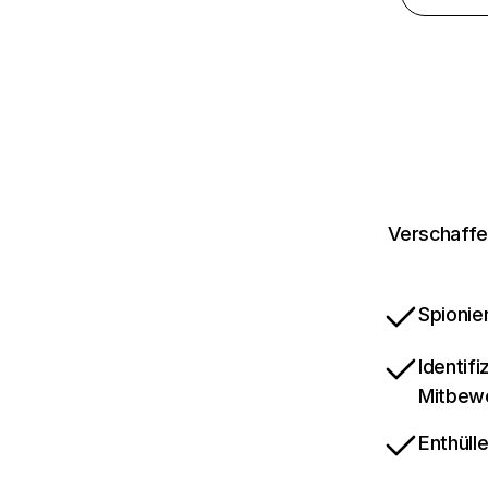
Verschaffe
Spionie
Identif
Mitbew
Enthüll