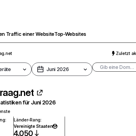
n Traffic einer Website
Top-Websites
ag.net
Zuletzt ak
eräte
Juni 2026
raag.net
atistiken für Juni 2026
enste
ang
:
Länder-Rang
:
Vereinigte Staaten
4.050