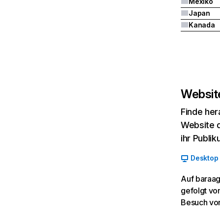
Mexiko
Japan
Kanada
Website
Finde her
Website d
ihr Publi
Desktop
Auf baraag
gefolgt vo
Besuch von