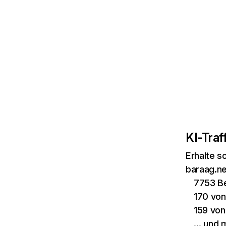
KI-Traff
Erhalte s
baraag.ne
7753 Be
170 vo
159 von
… und 