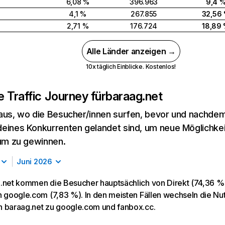
6,08 %
396.963
9,4 
4,1 %
267.855
32,56
2,71 %
176.724
18,89
Alle Länder anzeigen →
10x täglich Einblicke. Kostenlos!
 Traffic Journey für
baraag.net
aus, wo die Besucher/innen surfen, bevor und nachdem
eines Konkurrenten gelandet sind, um neue Möglichke
kum zu gewinnen.
Juni 2026
.net kommen die Besucher hauptsächlich von Direkt (74,36 % d
n google.com (7,83 %). In den meisten Fällen wechseln die N
 baraag.net zu google.com und fanbox.cc.