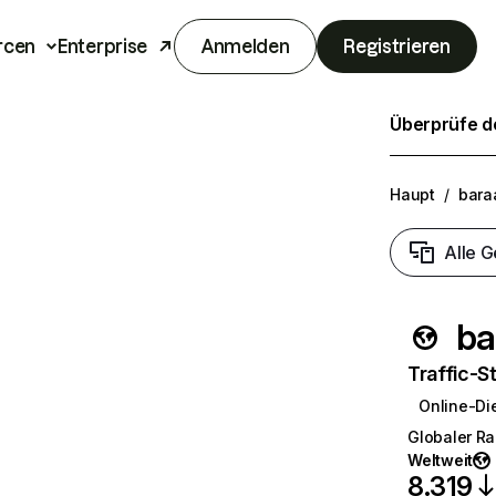
rcen
Enterprise
Anmelden
Registrieren
Überprüfe de
Haupt
/
bara
Alle G
ba
Traffic-St
Online-Di
Globaler R
Weltweit
8.319