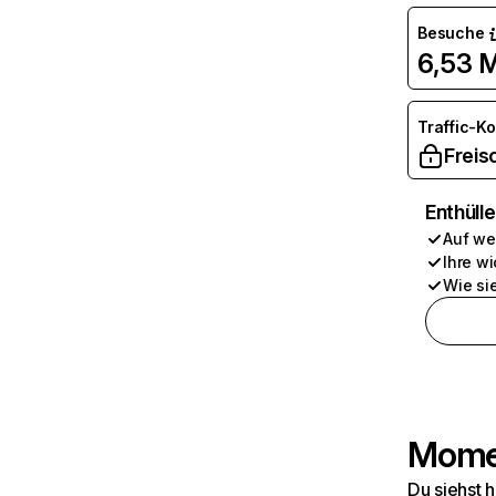
Besuche
6,53 M
Traffic-K
Freis
Enthüll
Auf we
Ihre wi
Wie si
Momen
Du siehst 