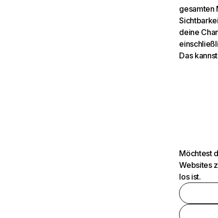
gesamten M
Sichtbarkei
deine Chan
einschließl
Das kannst
Möchtest d
Websites z
los ist.