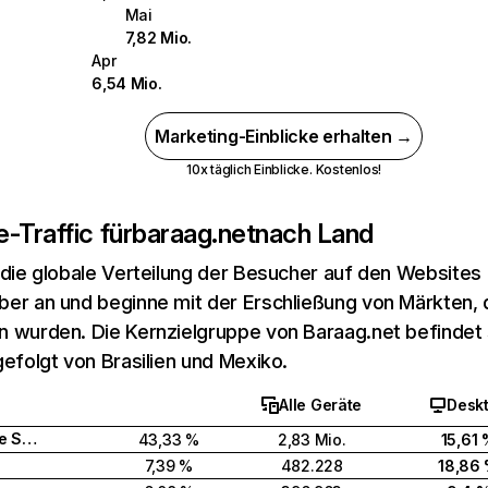
Mai
7,82 Mio.
Apr
6,54 Mio.
Marketing-Einblicke erhalten →
10x täglich Einblicke. Kostenlos!
-Traffic für
baraag.net
nach Land
 die globale Verteilung der Besucher auf den Websites
er an und beginne mit der Erschließung von Märkten, d
 wurden. Die Kernzielgruppe von Baraag.net befindet s
gefolgt von Brasilien und Mexiko.
Alle Geräte
Desk
Vereinigte Staaten
43,33 %
2,83 Mio.
15,61
7,39 %
482.228
18,86